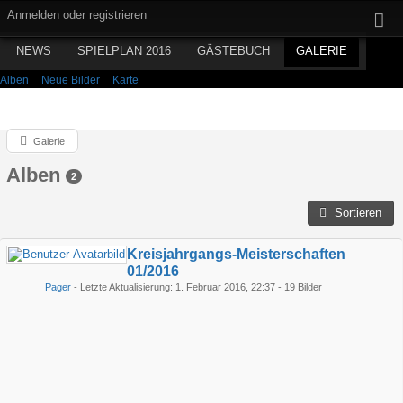
Anmelden oder registrieren
NEWS
SPIELPLAN 2016
GÄSTEBUCH
GALERIE
Alben
Neue Bilder
Karte
Galerie
Alben
2
Sortieren
Kreisjahrgangs-Meisterschaften
01/2016
Pager
- Letzte Aktualisierung:
1. Februar 2016, 22:37
- 19 Bilder