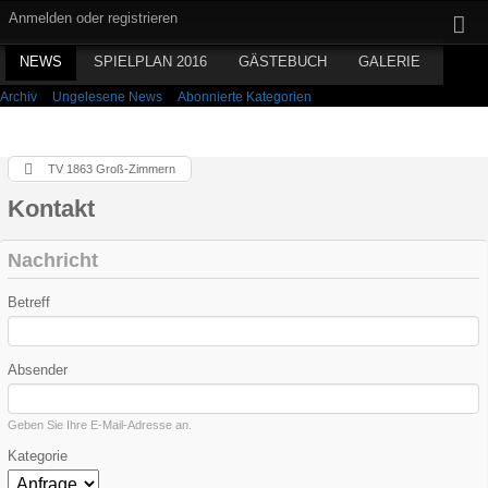
Anmelden oder registrieren
NEWS
SPIELPLAN 2016
GÄSTEBUCH
GALERIE
Archiv
Ungelesene News
Abonnierte Kategorien
TV 1863 Groß-Zimmern
Kontakt
Nachricht
Betreff
Absender
Geben Sie Ihre E-Mail-Adresse an.
Kategorie