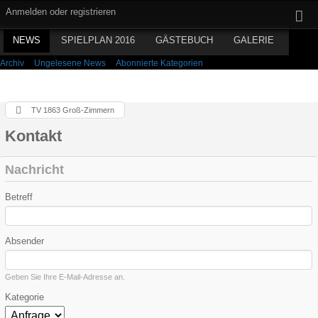
Anmelden oder registrieren
NEWS
SPIELPLAN 2016
GÄSTEBUCH
GALERIE
Archiv
Ungelesene News
Abonnierte Kategorien
TV 1863 Groß-Zimmern
Kontakt
Nachricht
Betreff
Absender
Geben Sie Ihre E-Mail-Adresse an.
Kategorie